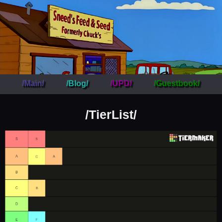
/Main/
/Blog/
/UPD/
/Guestbook/
/TierList/