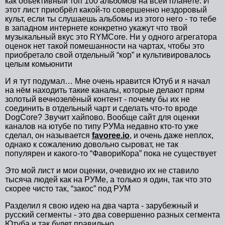
как объективный топ 100 альбомов на всей планете. И
этот лист приобрёл какой-то совершенно нездоровый
культ, если ты слушаешь альбомы из этого него - то тебе
в западном интернете конкретно укажут что твой
музыкальный вкус это RYMCore. Ни у одного агрегатора
оценок нет такой помешанности на чартах, чтобы это
приобретало свой отдельный “кор” и культивировалось
целым комьюнити
И я тут подумал… Мне очень нравится Ютуб и я начал
на нём находить такие каналы, которые делают прям
золотый вечнозелёный контент - почему бы их не
соединить в отдельный чарт и сделать что-то вроде
DogCore? Звучит хайпово. Вообще сайт для оценки
каналов на ютубе по типу РУМа недавно кто-то уже
сделал, он называется
favoree.io
, и очень даже неплох,
однако к сожалению довольно сыроват, не так
популярен и какого-то “ФавориКора” пока не существует
Это мой лист и мои оценки, очевидно их не ставило
тысяча людей как на РУМе, а только я один, так что это
скорее чисто так, “закос” под РУМ
Разделил я свою идею на два чарта - зарубежный и
русский сегменты - это два совершенно разных сегмента
Ютуба и так будет правильно