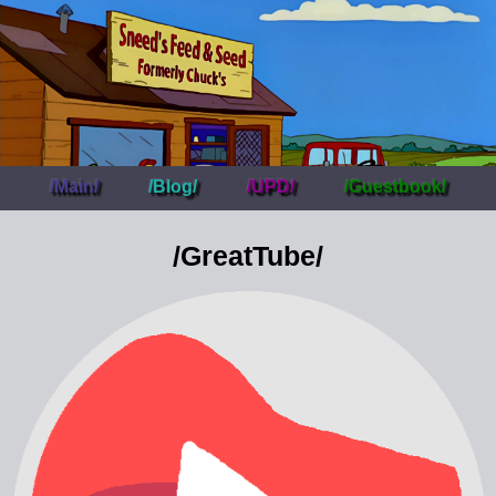
/Main/
/Blog/
/UPD/
/Guestbook/
/GreatTube/